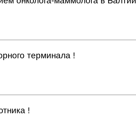
рием онколога-маммолога в Балти
орного терминала !
тника !