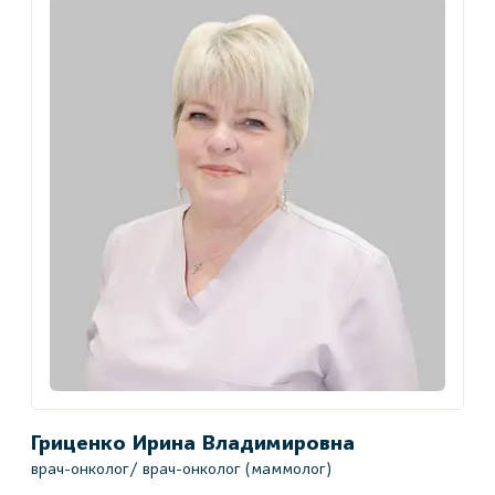
Гриценко Ирина Владимировна
К
врач-онколог/ врач-онколог (маммолог)
в