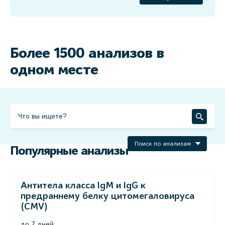
Более 1500 анализов в
одном месте
Поиск по анализам
Популярные анализы
Антитела класса IgM и IgG к
предраннему белку цитомегаловируса
(CMV)
до 7 дней