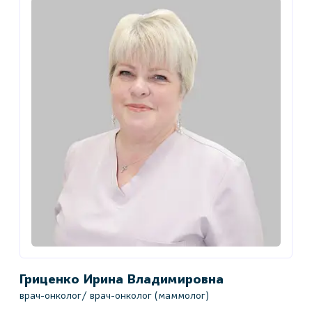
Гриценко Ирина Владимировна
К
врач-онколог/ врач-онколог (маммолог)
в