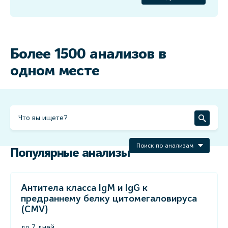
Более 1500 анализов в
одном месте
Поиск по анализам
Популярные анализы
Антитела класса IgM и IgG к
предраннему белку цитомегаловируса
(CMV)
до 7 дней