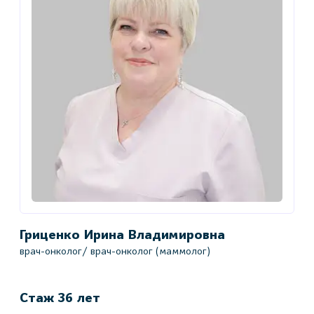
Гриценко Ирина Владимировна
К
врач-онколог/ врач-онколог (маммолог)
в
в
Стаж 36 лет
С