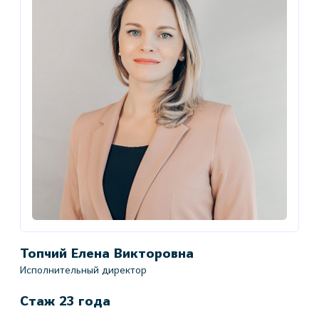
Топчий Елена Викторовна
Г
Исполнительный директор
Г
ой
Стаж 23 года
С