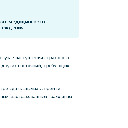
зит медицинского
реждения
лучае наступления страхового
и других состояний, требующих
стро сдать анализы, пройти
ны». Застрахованным гражданам