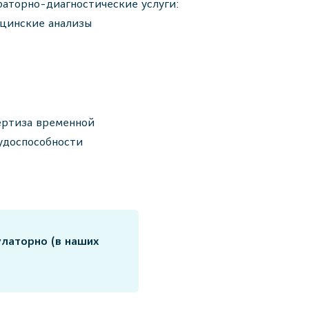
раторно-диагностические услуги:
цинские анализы
ертиза временной
удоспособности
улаторно (в наших