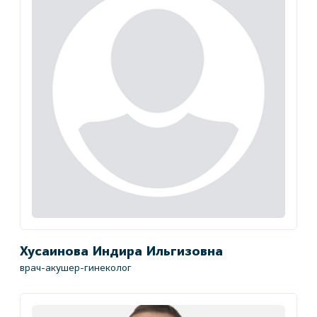
Хусаинова Индира Ильгизовна
врач-акушер-гинеколог