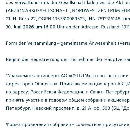
des Verwaltungsrats der Gesellschaft laden wir die
(AKZIONÄRSGESELLSCHAFT „NORDWESTZENTRUM FÜR BEWEISM
21-N, Büro 22, OGRN 1057810089523, INN 7813316148, (im 
30.
Juni 2026 um 16:00
Uhr an der Adresse: Russland, 191
Form der Versammlung – gemeinsame Anwesenheit (Versam
Beginn der Registrierung der Teilnehmer der Hauptvers
"Уважаемые акционеры АО «СЗЦДМ», в соответствии с п
директоров Общества, Приглашаем акционеров 
по адресу: Российская Федерация, г. Санкт-Петербург, 
принять участие в годовом общем собрании акционеро
Петербург, Невский проспект, д. 21 А, оф. 508 (БЦ "Д
Форма проведения собрания – совместное присутсвие 