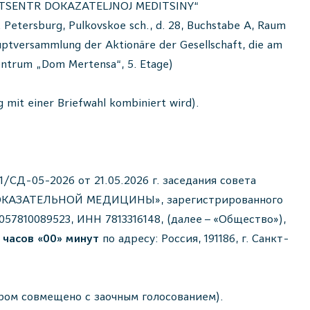
YJ TSENTR DOKAZATELJNOJ MEDITSINY“
ersburg, Pulkovskoe sch., d. 28, Buchstabe A, Raum
uptversammlung der Aktionäre der Gesellschaft, die am
zentrum „Dom Mertensa“, 5. Etage)
mit einer Briefwahl kombiniert wird).
/СД-05-2026 от 21.05.2026 г. заседания совета
ОКАЗАТЕЛЬНОЙ МЕДИЦИНЫ», зарегистрированного
1057810089523, ИНН 7813316148, (далее – «Общество»),
 часов «00» минут
по адресу: Россия, 191186, г. Санкт-
ором совмещено с заочным голосованием).