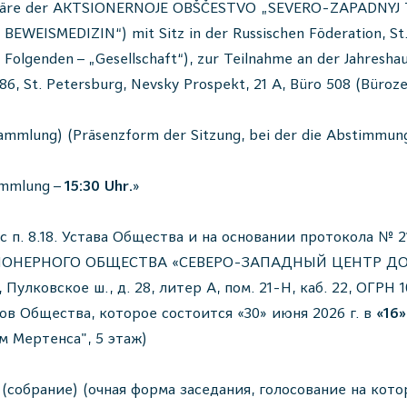
 Aktionäre der AKTSIONERNOJE OBŠČESTVO „SEVERO-ZAPADN
EDIZIN“) mit Sitz in der Russischen Föderation, St. Pet
Folgenden – „Gesellschaft“), zur Teilnahme an der Jahresha
186, St. Petersburg, Nevsky Prospekt, 21 A, Büro 508 (Büro
mlung) (Präsenzform der Sitzung, bei der die Abstimmung 
ammlung –
15:30 Uhr.
»
. 8.18. Устава Общества и на основании протокола № 21
АКЦИОНЕРНОГО ОБЩЕСТВА «СЕВЕРО-ЗАПАДНЫЙ ЦЕНТР Д
Пулковское ш., д. 28, литер А, пом. 21-Н, каб. 22, ОГРН 
в Общества, которое состоится «30» июня 2026 г. в
«16»
ом Мертенса", 5 этаж)
(собрание) (очная форма заседания, голосование на кот