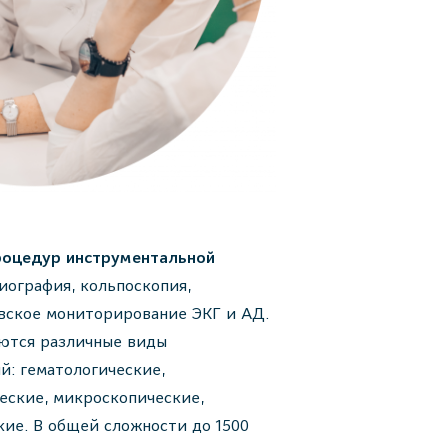
роцедур инструментальной
иография, кольпоскопия,
овское мониторирование ЭКГ и АД.
ются различные виды
й: гематологические,
еские, микроскопические,
кие. В общей сложности до 1500