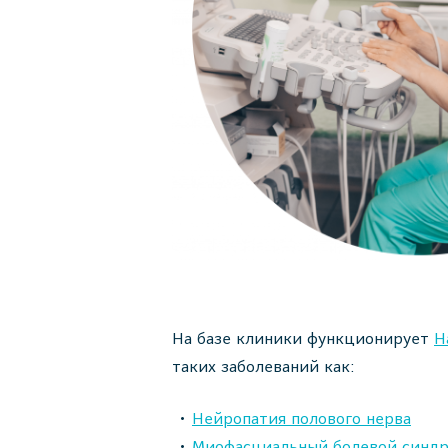
На базе клиники функционирует
Н
таких заболеваний как:
Нейропатия полового нерва
Миофасциальный болевой синдр