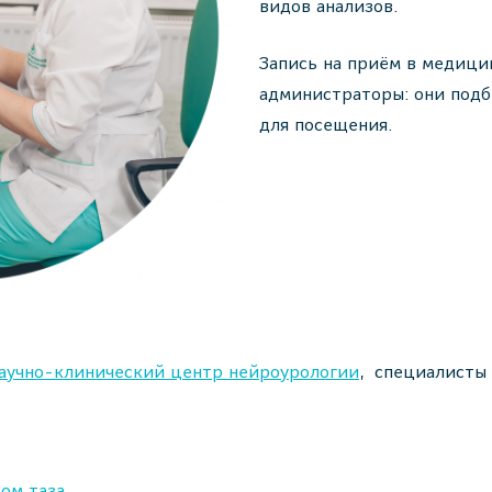
видов анализов.
Запись на приём в медици
администраторы: они подб
для посещения.
аучно-клинический центр нейроурологии
, специалисты
ом таза