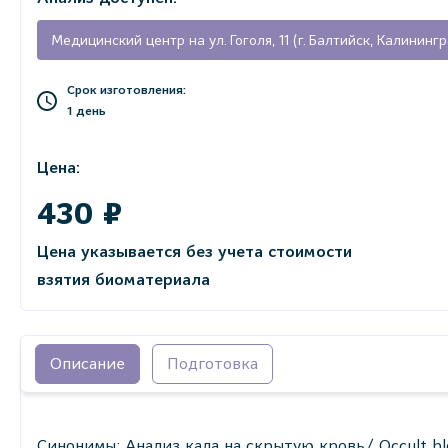
Медицинский центр на ул. Гоголя, 11 (г. Балтийск, Калининг
Срок изготовления:
1 день
Цена:
430 ₽
Цена указывается без учета стоимости
взятия биоматериала
Описание
Подготовка
Синонимы: Анализ кала на скрытую кровь/ Occult blood