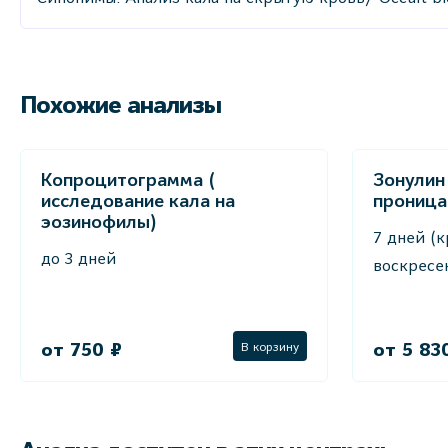
Похожие анализы
Копроцитограмма (
Зонулин
исследование кала на
проница
эозинофилы)
7 дней (к
до 3 дней
воскресе
от 750 ₽
от 5 83
В корзину