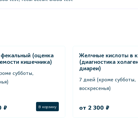
 фекальный (оценка
Желчные кислоты в к
емости кишечника)
(диагностика холаге
диареи)
роме субботы,
7 дней (кроме субботы,
нья)
воскресенья)
0 ₽
от 2 300 ₽
В корзину