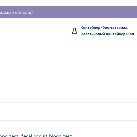
радская область)
Контейнер/биоматериал:
Пластиковый контейнер/Кал.
 test, fecal occult blood test