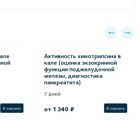
але
Активность химотрипсина в
нной
кале (оценка экзокринной
функции поджелудочной
железы, диагностика
панкреатита)
7 дней
от 1 340 ₽
В корзину
В корзину