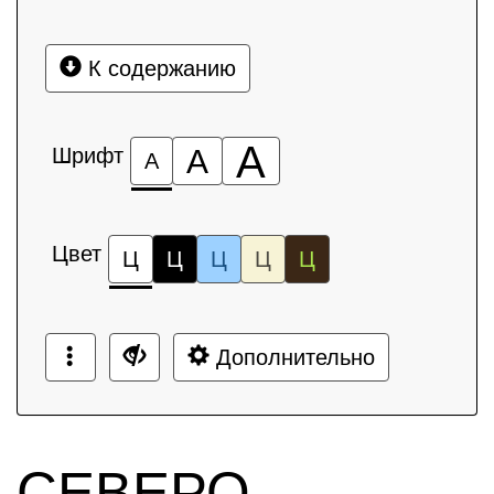
К содержанию
А
Шрифт
А
А
Цвет
Ц
Ц
Ц
Ц
Ц
Дополнительно
СЕВЕРО-