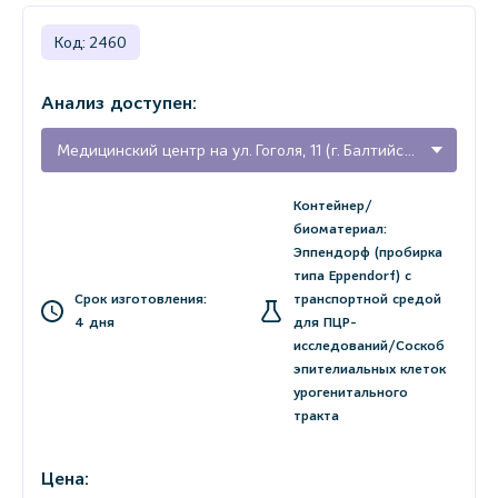
Код: 2460
Анализ доступен:
Медицинский центр на ул. Гоголя, 11 (г. Балтийск, Калининградская область)
Контейнер/
биоматериал:
Эппендорф (пробирка
типа Eppendorf) с
Срок изготовления:
транспортной средой
4 дня
для ПЦР-
исследований/Соскоб
эпителиальных клеток
урогенитального
тракта
Цена: