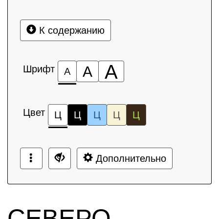
К содержанию
А
Шрифт
А
А
Цвет
Ц
Ц
Ц
Ц
Ц
Дополнительно
СЕВЕРО-