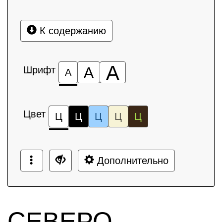
К содержанию
А
Шрифт
А
А
Цвет
Ц
Ц
Ц
Ц
Ц
Дополнительно
СЕВЕРО-