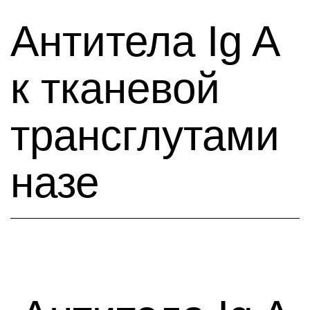
Антитела Ig A
к тканевой
трансглутами
назе