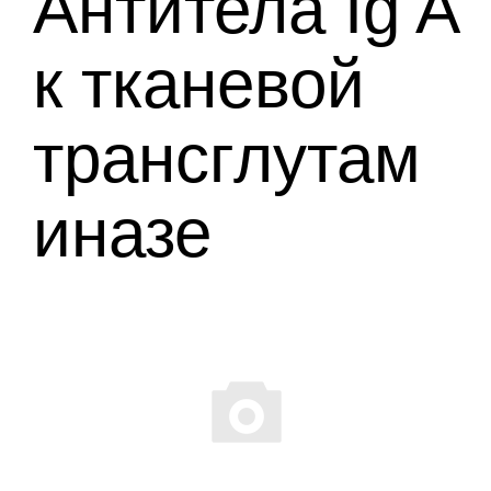
Антитела Ig A
к тканевой
трансглутам
иназе