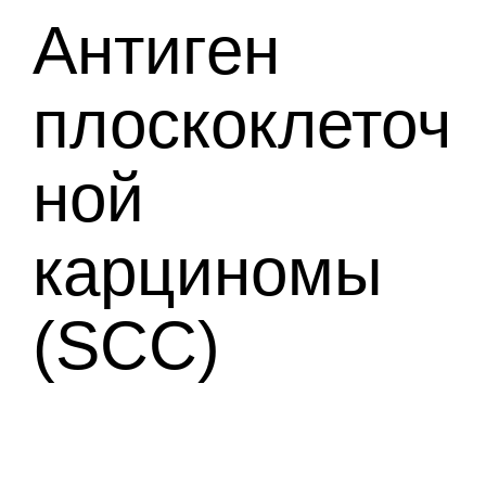
Антиген
плоскоклеточ
ной
карциномы
(SCC)