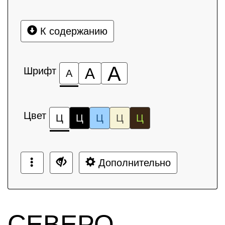
К содержанию
А
Шрифт
А
А
Цвет
Ц
Ц
Ц
Ц
Ц
Дополнительно
СЕВЕРО-