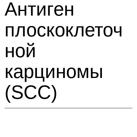
Антиген
плоскоклеточ
ной
карциномы
(SCC)