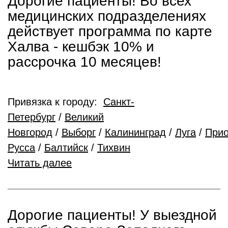
Дорогие пациенты! Во всех
медицинских подразделениях
действует программа по карте
Халва - кешбэк 10% и
рассрочка 10 месяцев!
Привязка к городу:
Санкт-
Петербург
/
Великий
Новгород
/
Выборг
/
Калининград
/
Луга
/
Прио
Русса
/
Балтийск
/
Тихвин
Читать далее
Дорогие пациенты! У выездной