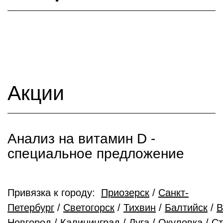
Акции
Анализ на витамин D -
cпециальное предложение
Привязка к городу:
Приозерск
/
Санкт-
Петербург
/
Светогорск
/
Тихвин
/
Балтийск
/
В
Новгород
/
Калининград
/
Луга
/
Окуловка
/
Ст