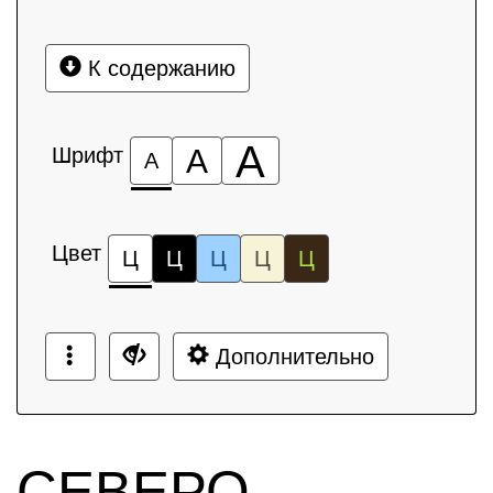
К содержанию
А
Шрифт
А
А
Цвет
Ц
Ц
Ц
Ц
Ц
Дополнительно
СЕВЕРО-