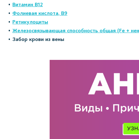
Витамин В12
Фолиевая кислота, В9
Ретикулоциты
Железосвязывающая способность общая (Fe + не
Забор крови из вены