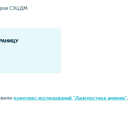
еров СЗЦДМ.
ТРАНИЦУ
товили
комплекс исследований "Диагностика анемии"
,