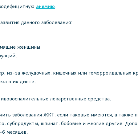
езодефицитную
анемию
.
азвития данного заболевания:
ормящие женщины,
руаций,
р, из-за желудочных, кишечных или геморроидальных кр
за в их диете,
ивовоспалительные лекарственные средства.
ить заболевания ЖКТ, если таковые имеются, а также п
со, субпродукты, шпинат, бобовые и многие другие. Доп
-6 месяцев.