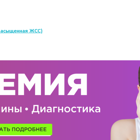
насыщенная ЖСС)