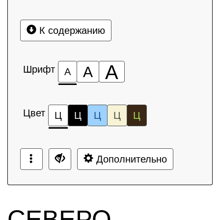
К содержанию
А
Шрифт
А
А
Цвет
Ц
Ц
Ц
Ц
Ц
Дополнительно
СЕВЕРО-