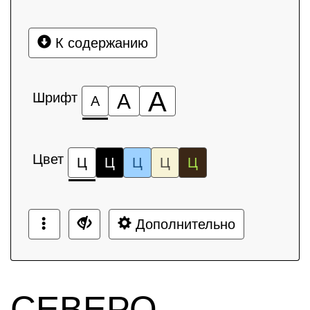
К содержанию
А
Шрифт
А
А
Цвет
Ц
Ц
Ц
Ц
Ц
Дополнительно
СЕВЕРО-