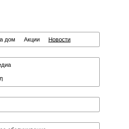
а дом
Акции
Новости
едиа
Л