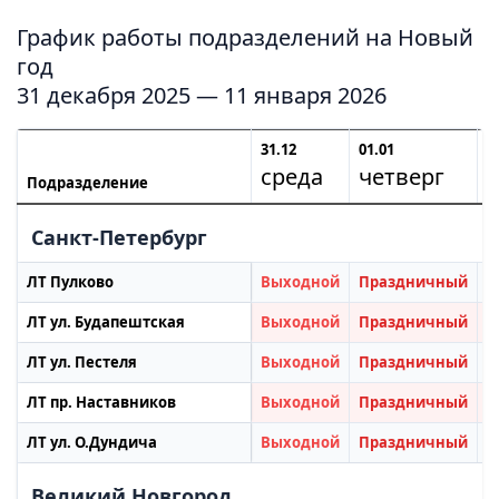
График работы подразделений на Новый
год
31 декабря 2025 — 11 января 2026
31.12
01.01
0
среда
четверг
Подразделение
Санкт-Петербург
ЛТ Пулково
Выходной
Праздничный
П
ЛТ ул. Будапештская
Выходной
Праздничный
П
ЛТ ул. Пестеля
Выходной
Праздничный
П
ЛТ пр. Наставников
Выходной
Праздничный
П
ЛТ ул. О.Дундича
Выходной
Праздничный
П
Великий Новгород