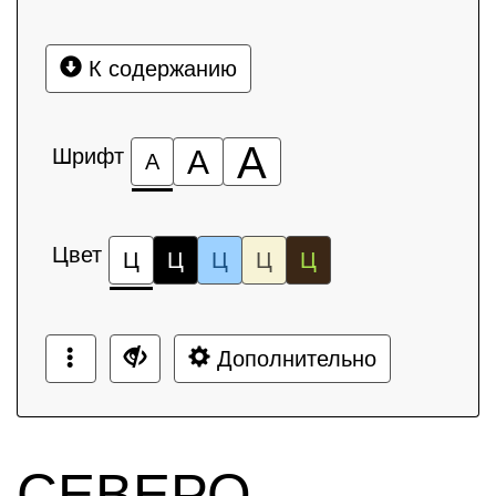
К содержанию
А
Шрифт
А
А
Цвет
Ц
Ц
Ц
Ц
Ц
Дополнительно
СЕВЕРО-