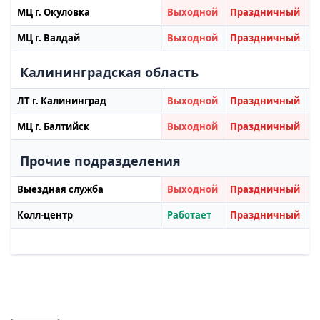
МЦ г. Окуловка
Выходной
Праздничный
П
МЦ г. Валдай
Выходной
Праздничный
П
Калининградская область
ЛТ г. Калининград
Выходной
Праздничный
П
МЦ г. Балтийск
Выходной
Праздничный
П
Прочие подразделения
Выездная служба
Выходной
Праздничный
П
Колл-центр
Работает
Праздничный
П