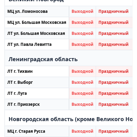
МЦ ул. Ломоносова
Выходной
Праздничный
П
МЦ ул. Большая Московская
Выходной
Праздничный
П
ЛТ ул. Большая Московская
Выходной
Праздничный
П
ЛТ ул. Павла Левитта
Выходной
Праздничный
П
Ленинградская область
ЛТ г. Тихвин
Выходной
Праздничный
П
ЛТ г. Выборг
Выходной
Праздничный
П
ЛТ г. Луга
Выходной
Праздничный
П
ЛТ г. Приозерск
Выходной
Праздничный
П
Новгородская область (кроме Великого Нов
МЦ г. Старая Русса
Выходной
Праздничный
П