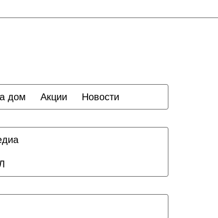
а дом
Акции
Новости
едиа
Л