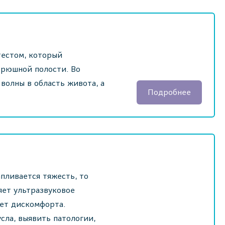
тестом, который
брюшной полости. Во
волны в область живота, а
Подробнее
апливается тяжесть, то
яет ультразвуковое
яет дискомфорта.
сла, выявить патологии,