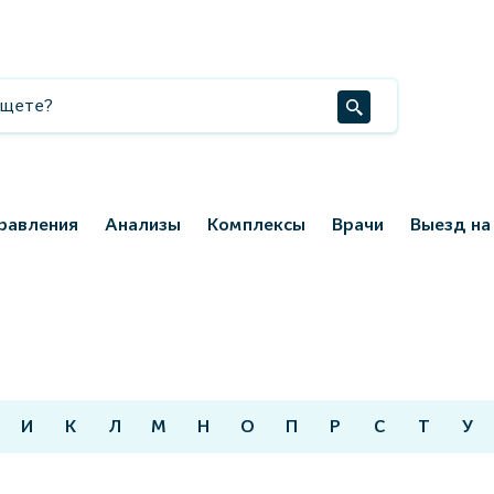
равления
Анализы
Комплексы
Врачи
Выезд на
И
К
Л
М
Н
О
П
Р
С
Т
У