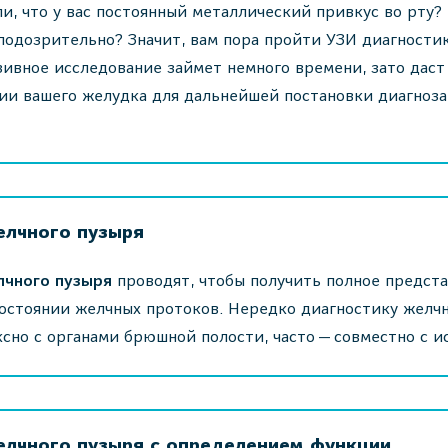
и, что у вас постоянный металлический привкус во рту?
подозрительно? Значит, вам пора пройти УЗИ диагности
ивное исследование займет немного времени, зато дас
ии вашего желудка для дальнейшей постановки диагноза
елчного пузыря
лчного пузыря
проводят, чтобы получить полное представ
остоянии желчных протоков. Нередко диагностику желч
сно с органами брюшной полости, часто — совместно с и
елчного пузыря с определением функции