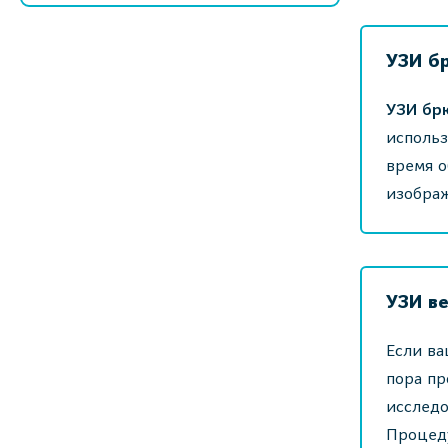
УЗИ б
УЗИ бр
использ
время о
изображ
УЗИ в
Если ва
пора пр
исследо
Процеду