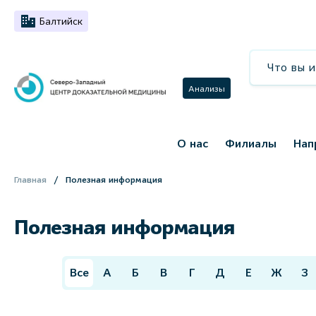
Балтийск
Анализы
О нас
Филиалы
Нап
Главная
Полезная информация
Полезная информация
Все
А
Б
В
Г
Д
Е
Ж
З