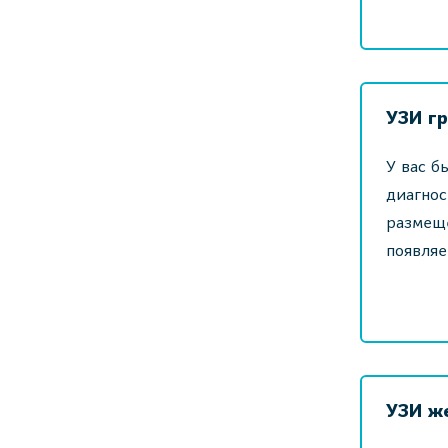
УЗИ г
У вас б
диагнос
размеще
появляе
УЗИ ж