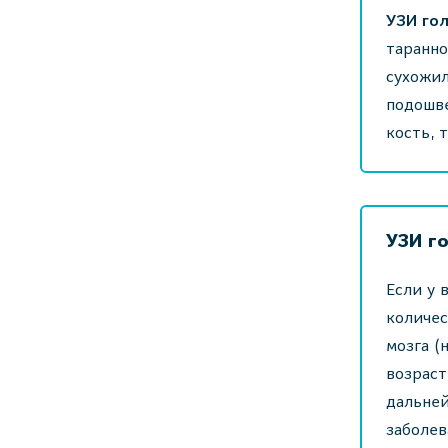
УЗИ гол
таранно
сухожил
подошве
кость, 
УЗИ г
Если у 
количес
мозга (
возраст
дальней
заболев