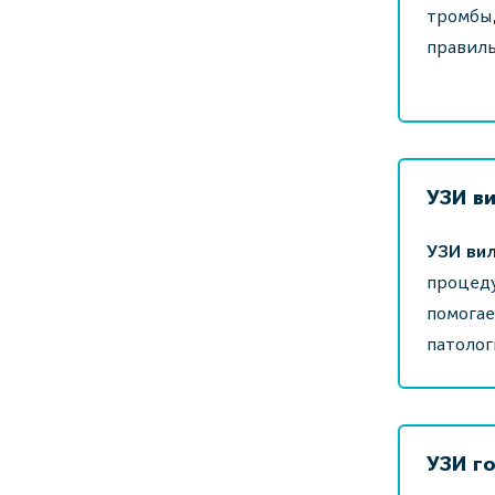
тромбы,
правиль
УЗИ в
УЗИ вил
процеду
помогае
патолог
УЗИ г