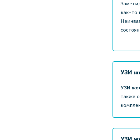
Заметил
как-то 
Неинваз
состоян
УЗИ ж
УЗИ же
также с
комплек
УЗИ ж