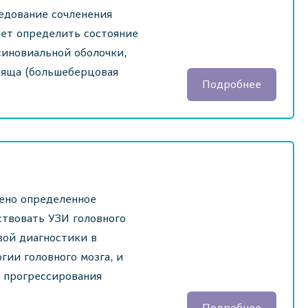
едование сочленения
яет определить состояние
 синовиальной оболочки,
ряща (большеберцовая
Подробнее
чено определенное
ствовать УЗИ головного
вой диагностики в
гии головного мозга, и
 прогрессирования
Подробнее