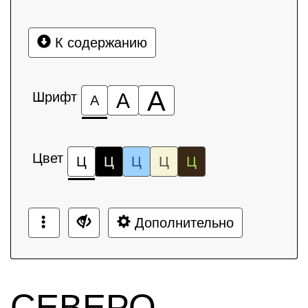
К содержанию
А
Шрифт
А
А
Цвет
Ц
Ц
Ц
Ц
Ц
Дополнительно
СЕВЕРО-