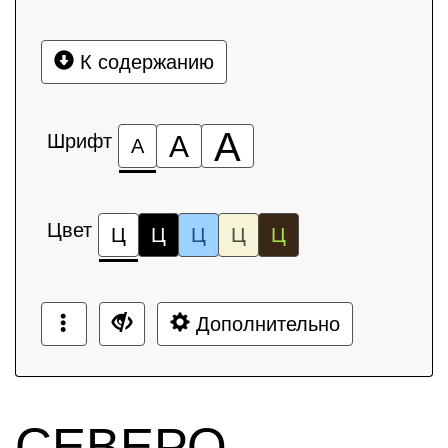
К содержанию
А
Шрифт
А
А
Цвет
Ц
Ц
Ц
Ц
Ц
Дополнительно
СЕВЕРО-