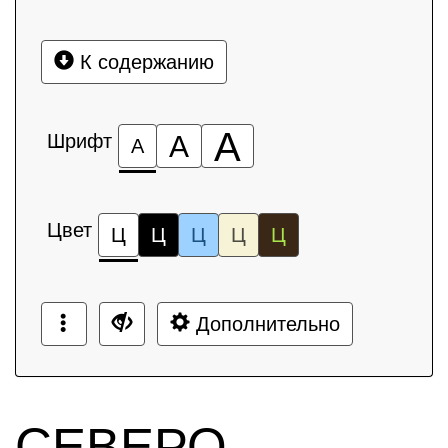
К содержанию
А
Шрифт
А
А
Цвет
Ц
Ц
Ц
Ц
Ц
Дополнительно
СЕВЕРО-