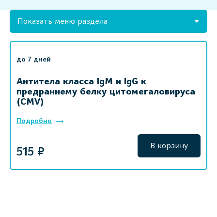
Показать меню раздела
до 7 дней
Антитела класса IgM и IgG к
предраннему белку цитомегаловируса
(CMV)
Подробно
В корзину
515 ₽